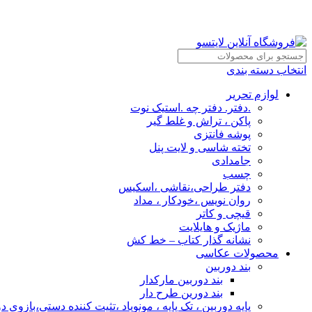
انتخاب دسته بندی
لوازم تحریر
.دفتر. دفتر چه .استیک نوت
پاکن ، تراش و غلط گیر
پوشه فانتزی
تخته شاسی و لایت پنل
جامدادی
چسب
دفتر طراحی،نقاشی ،اسکیس
روان نویس ،خودکار ، مداد
قیچی و کاتر
ماژیک و هایلایت
نشانه گذار کتاب – خط کش
محصولات عکاسی
بند دوربین
بند دوربین مارکدار
بند دورین طرح دار
پایه دوربین ، تک پایه ، مونوپاد ،تثیت کننده دستی،بازوی د