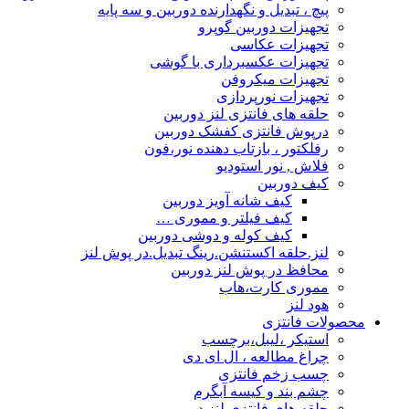
پیچ ، تبدیل و نگهدارنده دوربین و سه پایه
تجهیزات دوربین گوپرو
تجهیزات عکاسی
تجهیزات عکسبرداری با گوشی
تجهیزات میکروفن
تجهیزات نورپردازی
حلقه های فانتزی لنز دوربین
درپوش فانتزی کفشک دوربین
رفلکتور ، بازتاب دهنده نور،فون
فلاش , نور استودیو
کیف دوربین
کیف شانه آویز دوربین
کیف فیلتر و مموری …
کیف کوله و دوشی دوربین
لنز.حلقه اکستنشن.رینگ تبدیل.در پوش لنز
محافظ در پوش لنز دوربین
مموری کارت،هاب
هود لنز
محصولات فانتزی
استیکر ،لیبل،برچسب
چراغ مطالعه ، ال ای دی
چسب زخم فانتزی
چشم بند و کیسه آبگرم
حلقه های فانتزی لنز دوربین