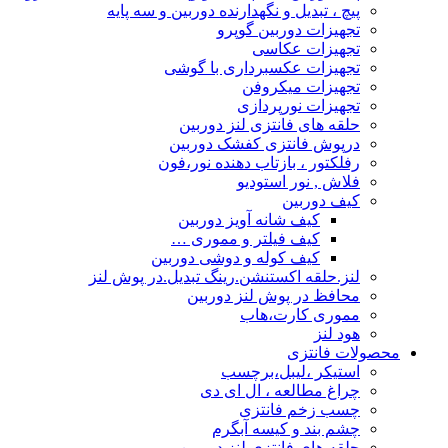
پیچ ، تبدیل و نگهدارنده دوربین و سه پایه
تجهیزات دوربین گوپرو
تجهیزات عکاسی
تجهیزات عکسبرداری با گوشی
تجهیزات میکروفن
تجهیزات نورپردازی
حلقه های فانتزی لنز دوربین
درپوش فانتزی کفشک دوربین
رفلکتور ، بازتاب دهنده نور،فون
فلاش , نور استودیو
کیف دوربین
کیف شانه آویز دوربین
کیف فیلتر و مموری …
کیف کوله و دوشی دوربین
لنز.حلقه اکستنشن.رینگ تبدیل.در پوش لنز
محافظ در پوش لنز دوربین
مموری کارت،هاب
هود لنز
محصولات فانتزی
استیکر ،لیبل،برچسب
چراغ مطالعه ، ال ای دی
چسب زخم فانتزی
چشم بند و کیسه آبگرم
حلقه های فانتزی لنز دوربین