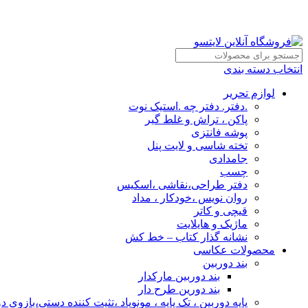
انتخاب دسته بندی
لوازم تحریر
.دفتر. دفتر چه .استیک نوت
پاکن ، تراش و غلط گیر
پوشه فانتزی
تخته شاسی و لایت پنل
جامدادی
چسب
دفتر طراحی،نقاشی ،اسکیس
روان نویس ،خودکار ، مداد
قیچی و کاتر
ماژیک و هایلایت
نشانه گذار کتاب – خط کش
محصولات عکاسی
بند دوربین
بند دوربین مارکدار
بند دورین طرح دار
پایه دوربین ، تک پایه ، مونوپاد ،تثیت کننده دستی،بازوی د