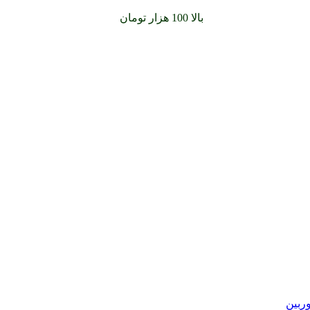
سفارشات خود را برای
بالا 100 هزار تومان
را با پیک رایگان تجربه کنید
وربین