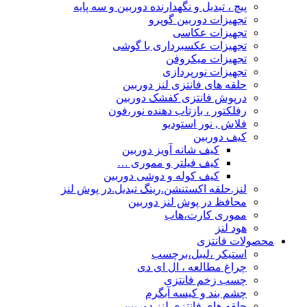
پیچ ، تبدیل و نگهدارنده دوربین و سه پایه
تجهیزات دوربین گوپرو
تجهیزات عکاسی
تجهیزات عکسبرداری با گوشی
تجهیزات میکروفن
تجهیزات نورپردازی
حلقه های فانتزی لنز دوربین
درپوش فانتزی کفشک دوربین
رفلکتور ، بازتاب دهنده نور،فون
فلاش , نور استودیو
کیف دوربین
کیف شانه آویز دوربین
کیف فیلتر و مموری …
کیف کوله و دوشی دوربین
لنز.حلقه اکستنشن.رینگ تبدیل.در پوش لنز
محافظ در پوش لنز دوربین
مموری کارت،هاب
هود لنز
محصولات فانتزی
استیکر ،لیبل،برچسب
چراغ مطالعه ، ال ای دی
چسب زخم فانتزی
چشم بند و کیسه آبگرم
حلقه های فانتزی لنز دوربین