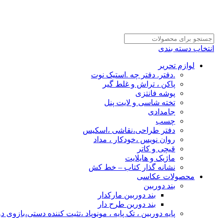
انتخاب دسته بندی
لوازم تحریر
.دفتر. دفتر چه .استیک نوت
پاکن ، تراش و غلط گیر
پوشه فانتزی
تخته شاسی و لایت پنل
جامدادی
چسب
دفتر طراحی،نقاشی ،اسکیس
روان نویس ،خودکار ، مداد
قیچی و کاتر
ماژیک و هایلایت
نشانه گذار کتاب – خط کش
محصولات عکاسی
بند دوربین
بند دوربین مارکدار
بند دورین طرح دار
پایه دوربین ، تک پایه ، مونوپاد ،تثیت کننده دستی،بازوی د