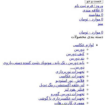
جست و جو
ورود / فرم ثبت نام
0
علاقه مندی
0
مقایسه
0
موارد
۰
تومان
منو
0
موارد
۰
تومان
دسته بندی محصولات
لوازم عکاسی
دوربین
کیف دوربین
بند دوربین
پایه دوربین ، تک پایه ، مونوپاد ،تثیت کننده دستی،بازوی
دوربین…
تجهیزات نورپردازی
تجهیزات عکاسی
فلاش , نور استودیو
لنز.حلقه اکستنشن.رینگ تبدیل
فیلتر .هود لنز
تجهیزات دوربین گوپرو
تجهیزات عکسبرداری با گوشی
مموری کارت ، هاب