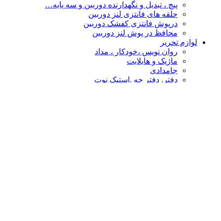
پیچ ، تبدیل و نگهدارنده دوربین و سه پایه…
حلقه های فانتزی لنز دوربین
درپوش فانتزی کفشک دوربین
محافظ در پوش لنز دوربین
لوازم تحریر
روان نویس ،خودکار ، مداد
ماژیک و هایلایت
جامدادی
دفتر. دفتر چه .استیک نوت
چسب
پاکن ، تراش و غلط گیر
دفتر طراحی،نقاشی ،اسکیس
قیچی و کاتر
تخته شاسی و لایت پنل
نشانه گذار- خط کش
پوشه فانتزی
محصولات فانتزی
مهر و استامپ
کالا های فانتزی هنری
درپوش فانتزی کفشک دوربین
گیره عکس
حلقه های فانتزی لنز دوربین
چشم بند و کیسه آبگرم
سر کلیدی