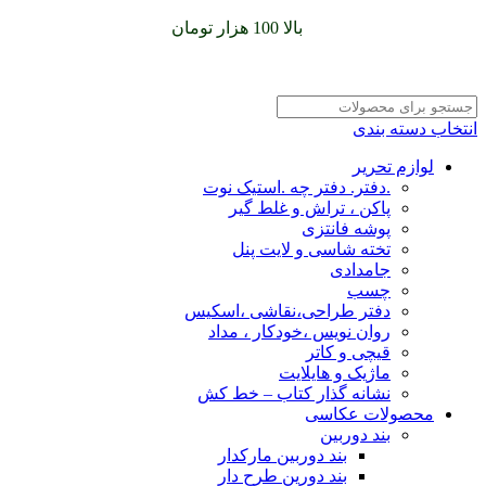
سفارشات خود را برای
بالا 100 هزار تومان
را با پیک رایگان تجربه
کنید
انتخاب دسته بندی
لوازم تحریر
.دفتر. دفتر چه .استیک نوت
پاکن ، تراش و غلط گیر
پوشه فانتزی
تخته شاسی و لایت پنل
جامدادی
چسب
دفتر طراحی،نقاشی ،اسکیس
روان نویس ،خودکار ، مداد
قیچی و کاتر
ماژیک و هایلایت
نشانه گذار کتاب – خط کش
محصولات عکاسی
بند دوربین
بند دوربین مارکدار
بند دورین طرح دار