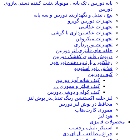
پایه دوربین ، تک پایه ، مونوپاد ،تثیت کننده دستی،بازوی
دوربین
پیچ ، تبدیل و نگهدارنده دوربین و سه پایه
تجهیزات دوربین گوپرو
تجهیزات عکاسی
تجهیزات عکسبرداری با گوشی
تجهیزات میکروفن
تجهیزات نورپردازی
حلقه های فانتزی لنز دوربین
درپوش فانتزی کفشک دوربین
رفلکتور ، بازتاب دهنده نور،فون
فلاش , نور استودیو
کیف دوربین
کیف شانه آویز دوربین
کیف فیلتر و مموری …
کیف کوله و دوشی دوربین
لنز.حلقه اکستنشن.رینگ تبدیل.در پوش لنز
محافظ در پوش لنز دوربین
مموری کارت،هاب
هود لنز
محصولات فانتزی
استیکر ،لیبل،برچسب
چراغ مطالعه ، ال ای دی
چسب زخم فانتزی