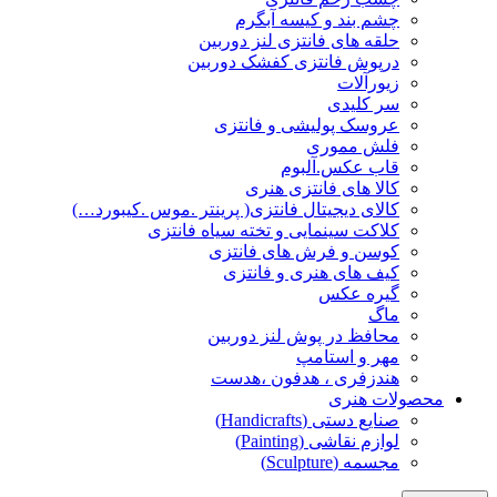
چشم بند و کیسه آبگرم
حلقه های فانتزی لنز دوربین
درپوش فانتزی کفشک دوربین
زیورآلات
سر کلیدی
عروسک پولیشی و فانتزی
فلش مموری
قاب عکس.آلبوم
کالا های فانتزی هنری
کالای دیجیتال فانتزی( پرینتر .موس .کیبورد…)
کلاکت سینمایی و تخته سیاه فانتزی
کوسن و فرش های فانتزی
کیف های هنری و فانتزی
گیره عکس
ماگ
محافظ در پوش لنز دوربین
مهر و استامپ
هندزفری ، هدفون ،هدست
محصولات هنری
صنایع دستی (Handicrafts)
لوازم نقاشی (Painting)
مجسمه (Sculpture)