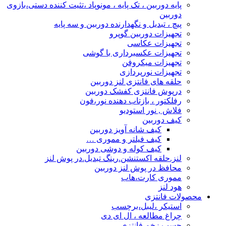
پایه دوربین ، تک پایه ، مونوپاد ،تثیت کننده دستی،بازوی
دوربین
پیچ ، تبدیل و نگهدارنده دوربین و سه پایه
تجهیزات دوربین گوپرو
تجهیزات عکاسی
تجهیزات عکسبرداری با گوشی
تجهیزات میکروفن
تجهیزات نورپردازی
حلقه های فانتزی لنز دوربین
درپوش فانتزی کفشک دوربین
رفلکتور ، بازتاب دهنده نور،فون
فلاش , نور استودیو
کیف دوربین
کیف شانه آویز دوربین
کیف فیلتر و مموری …
کیف کوله و دوشی دوربین
لنز.حلقه اکستنشن.رینگ تبدیل.در پوش لنز
محافظ در پوش لنز دوربین
مموری کارت،هاب
هود لنز
محصولات فانتزی
استیکر ،لیبل،برچسب
چراغ مطالعه ، ال ای دی
چسب زخم فانتزی