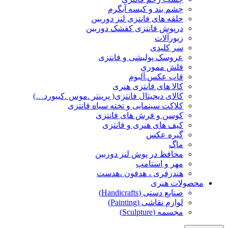
چشم بند و کیسه آبگرم
حلقه های فانتزی لنز دوربین
درپوش فانتزی کفشک دوربین
زیورآلات
سر کلیدی
عروسک پولیشی و فانتزی
فلش مموری
قاب عکس.آلبوم
کالا های فانتزی هنری
کالای دیجیتال فانتزی( پرینتر .موس .کیبورد…)
کلاکت سینمایی و تخته سیاه فانتزی
کوسن و فرش های فانتزی
کیف های هنری و فانتزی
گیره عکس
ماگ
محافظ در پوش لنز دوربین
مهر و استامپ
هندزفری ، هدفون ،هدست
محصولات هنری
صنایع دستی (Handicrafts)
لوازم نقاشی (Painting)
مجسمه (Sculpture)