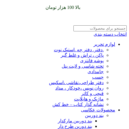
سفارشات خود را برای
بالا 100 هزار تومان
را با پیک رایگان تجربه
کنید
انتخاب دسته بندی
لوازم تحریر
.دفتر. دفتر چه .استیک نوت
پاکن ، تراش و غلط گیر
پوشه فانتزی
تخته شاسی و لایت پنل
جامدادی
چسب
دفتر طراحی،نقاشی ،اسکیس
روان نویس ،خودکار ، مداد
قیچی و کاتر
ماژیک و هایلایت
نشانه گذار کتاب – خط کش
محصولات عکاسی
بند دوربین
بند دوربین مارکدار
بند دورین طرح دار