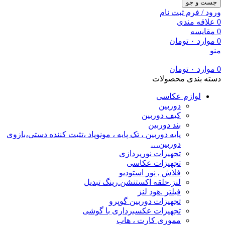
جست و جو
ورود / فرم ثبت نام
0
علاقه مندی
0
مقایسه
0
موارد
۰
تومان
منو
0
موارد
۰
تومان
دسته بندی محصولات
لوازم عکاسی
دوربین
کیف دوربین
بند دوربین
پایه دوربین ، تک پایه ، مونوپاد ،تثیت کننده دستی،بازوی
دوربین…
تجهیزات نورپردازی
تجهیزات عکاسی
فلاش , نور استودیو
لنز.حلقه اکستنشن.رینگ تبدیل
فیلتر .هود لنز
تجهیزات دوربین گوپرو
تجهیزات عکسبرداری با گوشی
مموری کارت ، هاب