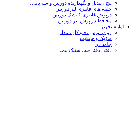
پیچ ، تبدیل و نگهدارنده دوربین و سه پایه…
حلقه های فانتزی لنز دوربین
درپوش فانتزی کفشک دوربین
محافظ در پوش لنز دوربین
لوازم تحریر
روان نویس ،خودکار ، مداد
ماژیک و هایلایت
جامدادی
دفتر. دفتر چه .استیک نوت
چسب
پاکن ، تراش و غلط گیر
دفتر طراحی،نقاشی ،اسکیس
قیچی و کاتر
تخته شاسی و لایت پنل
نشانه گذار- خط کش
پوشه فانتزی
محصولات فانتزی
مهر و استامپ
کالا های فانتزی هنری
درپوش فانتزی کفشک دوربین
گیره عکس
حلقه های فانتزی لنز دوربین
چشم بند و کیسه آبگرم
سر کلیدی