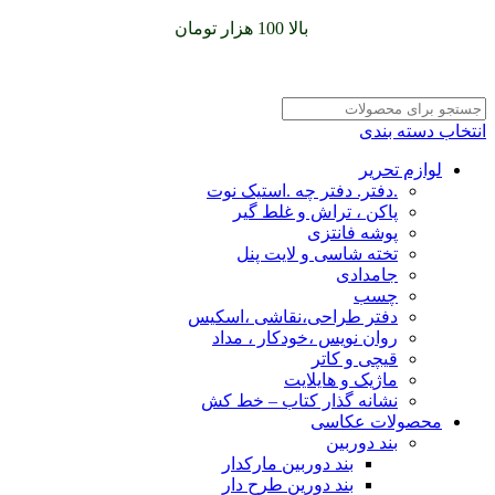
سفارشات خود را برای
بالا 100 هزار تومان
را با پیک رایگان تجربه
کنید
انتخاب دسته بندی
لوازم تحریر
.دفتر. دفتر چه .استیک نوت
پاکن ، تراش و غلط گیر
پوشه فانتزی
تخته شاسی و لایت پنل
جامدادی
چسب
دفتر طراحی،نقاشی ،اسکیس
روان نویس ،خودکار ، مداد
قیچی و کاتر
ماژیک و هایلایت
نشانه گذار کتاب – خط کش
محصولات عکاسی
بند دوربین
بند دوربین مارکدار
بند دورین طرح دار