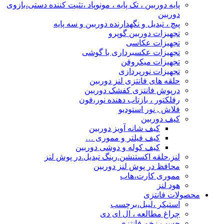
پایه دوربین ، تک پایه ، مونوپاد ،تثیت کننده دستی،بازوی
دوربین
پیچ ، تبدیل و نگهدارنده دوربین و سه پایه
تجهیزات دوربین گوپرو
تجهیزات عکاسی
تجهیزات عکسبرداری با گوشی
تجهیزات میکروفن
تجهیزات نورپردازی
حلقه های فانتزی لنز دوربین
درپوش فانتزی کفشک دوربین
رفلکتور ، بازتاب دهنده نور،فون
فلاش , نور استودیو
کیف دوربین
کیف شانه آویز دوربین
کیف فیلتر و مموری …
کیف کوله و دوشی دوربین
لنز.حلقه اکستنشن.رینگ تبدیل.در پوش لنز
محافظ در پوش لنز دوربین
مموری کارت،هاب
هود لنز
محصولات فانتزی
استیکر ،لیبل،برچسب
چراغ مطالعه ، ال ای دی
چسب زخم فانتزی