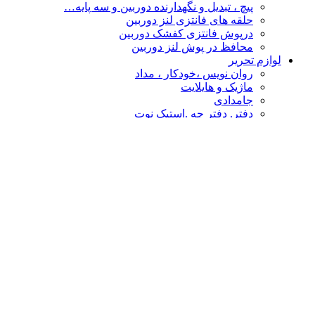
پیچ ، تبدیل و نگهدارنده دوربین و سه پایه…
حلقه های فانتزی لنز دوربین
درپوش فانتزی کفشک دوربین
محافظ در پوش لنز دوربین
لوازم تحریر
روان نویس ،خودکار ، مداد
ماژیک و هایلایت
جامدادی
دفتر. دفتر چه .استیک نوت
چسب
پاکن ، تراش و غلط گیر
دفتر طراحی،نقاشی ،اسکیس
قیچی و کاتر
تخته شاسی و لایت پنل
نشانه گذار- خط کش
پوشه فانتزی
محصولات فانتزی
مهر و استامپ
کالا های فانتزی هنری
درپوش فانتزی کفشک دوربین
گیره عکس
حلقه های فانتزی لنز دوربین
چشم بند و کیسه آبگرم
سر کلیدی