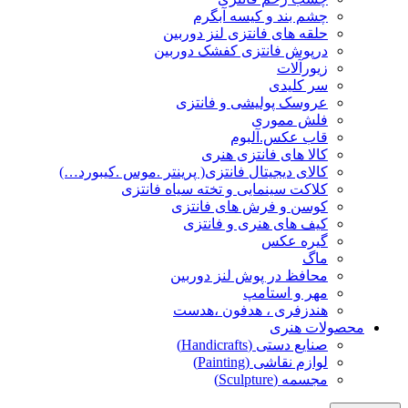
چشم بند و کیسه آبگرم
حلقه های فانتزی لنز دوربین
درپوش فانتزی کفشک دوربین
زیورآلات
سر کلیدی
عروسک پولیشی و فانتزی
فلش مموری
قاب عکس.آلبوم
کالا های فانتزی هنری
کالای دیجیتال فانتزی( پرینتر .موس .کیبورد…)
کلاکت سینمایی و تخته سیاه فانتزی
کوسن و فرش های فانتزی
کیف های هنری و فانتزی
گیره عکس
ماگ
محافظ در پوش لنز دوربین
مهر و استامپ
هندزفری ، هدفون ،هدست
محصولات هنری
صنایع دستی (Handicrafts)
لوازم نقاشی (Painting)
مجسمه (Sculpture)