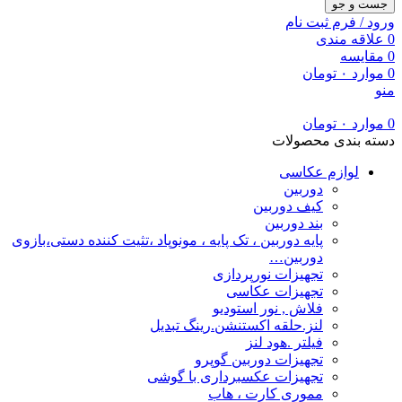
جست و جو
ورود / فرم ثبت نام
0
علاقه مندی
0
مقایسه
0
موارد
۰
تومان
منو
0
موارد
۰
تومان
دسته بندی محصولات
لوازم عکاسی
دوربین
کیف دوربین
بند دوربین
پایه دوربین ، تک پایه ، مونوپاد ،تثیت کننده دستی،بازوی
دوربین…
تجهیزات نورپردازی
تجهیزات عکاسی
فلاش , نور استودیو
لنز.حلقه اکستنشن.رینگ تبدیل
فیلتر .هود لنز
تجهیزات دوربین گوپرو
تجهیزات عکسبرداری با گوشی
مموری کارت ، هاب