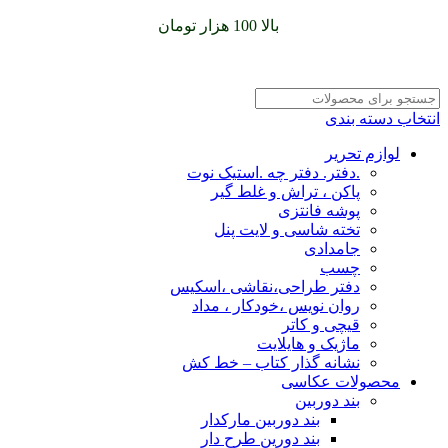
سفارشات خود را برای
بالا 100 هزار تومان
را با پیک رایگان تجربه
کنید
انتخاب دسته بندی
لوازم تحریر
.دفتر. دفتر چه .استیک نوت
پاکن ، تراش و غلط گیر
پوشه فانتزی
تخته شاسی و لایت پنل
جامدادی
چسب
دفتر طراحی،نقاشی ،اسکیس
روان نویس ،خودکار ، مداد
قیچی و کاتر
ماژیک و هایلایت
نشانه گذار کتاب – خط کش
محصولات عکاسی
بند دوربین
بند دوربین مارکدار
بند دورین طرح دار