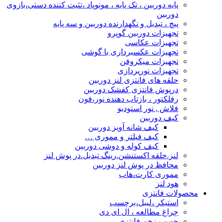
پایه دوربین ، تک پایه ، مونوپاد ،تثیت کننده دستی،بازوی
دوربین
پیچ ، تبدیل و نگهدارنده دوربین و سه پایه
تجهیزات دوربین گوپرو
تجهیزات عکاسی
تجهیزات عکسبرداری با گوشی
تجهیزات میکروفن
تجهیزات نورپردازی
حلقه های فانتزی لنز دوربین
درپوش فانتزی کفشک دوربین
رفلکتور ، بازتاب دهنده نور،فون
فلاش , نور استودیو
کیف دوربین
کیف شانه آویز دوربین
کیف فیلتر و مموری …
کیف کوله و دوشی دوربین
لنز.حلقه اکستنشن.رینگ تبدیل.در پوش لنز
محافظ در پوش لنز دوربین
مموری کارت،هاب
هود لنز
محصولات فانتزی
استیکر ،لیبل،برچسب
چراغ مطالعه ، ال ای دی
چسب زخم فانتزی