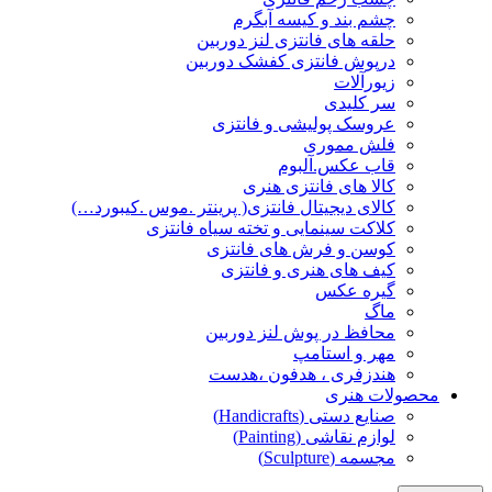
چشم بند و کیسه آبگرم
حلقه های فانتزی لنز دوربین
درپوش فانتزی کفشک دوربین
زیورآلات
سر کلیدی
عروسک پولیشی و فانتزی
فلش مموری
قاب عکس.آلبوم
کالا های فانتزی هنری
کالای دیجیتال فانتزی( پرینتر .موس .کیبورد…)
کلاکت سینمایی و تخته سیاه فانتزی
کوسن و فرش های فانتزی
کیف های هنری و فانتزی
گیره عکس
ماگ
محافظ در پوش لنز دوربین
مهر و استامپ
هندزفری ، هدفون ،هدست
محصولات هنری
صنایع دستی (Handicrafts)
لوازم نقاشی (Painting)
مجسمه (Sculpture)