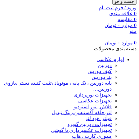
جست و جو
ورود / فرم ثبت نام
0
علاقه مندی
0
مقایسه
0
موارد
۰
تومان
منو
0
موارد
۰
تومان
دسته بندی محصولات
لوازم عکاسی
دوربین
کیف دوربین
بند دوربین
پایه دوربین ، تک پایه ، مونوپاد ،تثیت کننده دستی،بازوی
دوربین…
تجهیزات نورپردازی
تجهیزات عکاسی
فلاش , نور استودیو
لنز.حلقه اکستنشن.رینگ تبدیل
فیلتر .هود لنز
تجهیزات دوربین گوپرو
تجهیزات عکسبرداری با گوشی
مموری کارت ، هاب