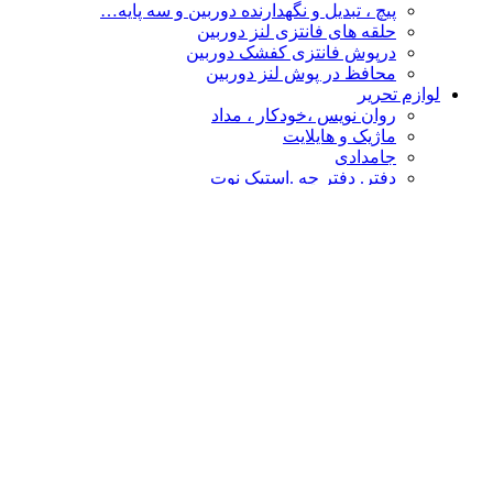
پیچ ، تبدیل و نگهدارنده دوربین و سه پایه…
حلقه های فانتزی لنز دوربین
درپوش فانتزی کفشک دوربین
محافظ در پوش لنز دوربین
لوازم تحریر
روان نویس ،خودکار ، مداد
ماژیک و هایلایت
جامدادی
دفتر. دفتر چه .استیک نوت
چسب
پاکن ، تراش و غلط گیر
دفتر طراحی،نقاشی ،اسکیس
قیچی و کاتر
تخته شاسی و لایت پنل
نشانه گذار- خط کش
پوشه فانتزی
محصولات فانتزی
مهر و استامپ
کالا های فانتزی هنری
درپوش فانتزی کفشک دوربین
گیره عکس
حلقه های فانتزی لنز دوربین
چشم بند و کیسه آبگرم
سر کلیدی