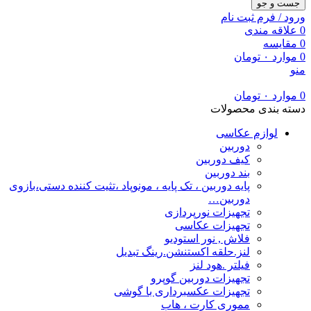
جست و جو
ورود / فرم ثبت نام
0
علاقه مندی
0
مقایسه
0
موارد
۰
تومان
منو
0
موارد
۰
تومان
دسته بندی محصولات
لوازم عکاسی
دوربین
کیف دوربین
بند دوربین
پایه دوربین ، تک پایه ، مونوپاد ،تثیت کننده دستی،بازوی
دوربین…
تجهیزات نورپردازی
تجهیزات عکاسی
فلاش , نور استودیو
لنز.حلقه اکستنشن.رینگ تبدیل
فیلتر .هود لنز
تجهیزات دوربین گوپرو
تجهیزات عکسبرداری با گوشی
مموری کارت ، هاب