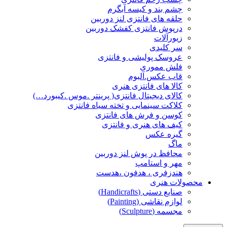
چشم بند و کیسه آبگرم
حلقه های فانتزی لنز دوربین
درپوش فانتزی کفشک دوربین
زیورآلات
سر کلیدی
عروسک پولیشی و فانتزی
فلش مموری
قاب عکس.آلبوم
کالا های فانتزی هنری
کالای دیجیتال فانتزی( پرینتر .موس .کیبورد…)
کلاکت سینمایی و تخته سیاه فانتزی
کوسن و فرش های فانتزی
کیف های هنری و فانتزی
گیره عکس
ماگ
محافظ در پوش لنز دوربین
مهر و استامپ
هندزفری ، هدفون ،هدست
محصولات هنری
صنایع دستی (Handicrafts)
لوازم نقاشی (Painting)
مجسمه (Sculpture)