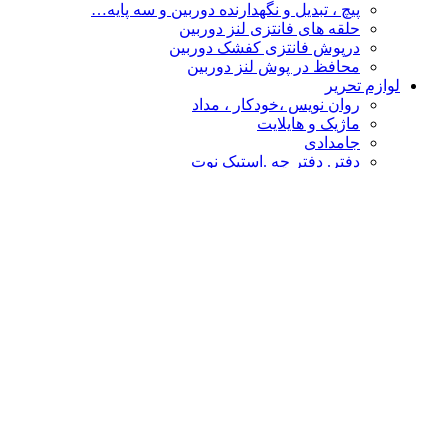
پیچ ، تبدیل و نگهدارنده دوربین و سه پایه…
حلقه های فانتزی لنز دوربین
درپوش فانتزی کفشک دوربین
محافظ در پوش لنز دوربین
لوازم تحریر
روان نویس ،خودکار ، مداد
ماژیک و هایلایت
جامدادی
دفتر. دفتر چه .استیک نوت
چسب
پاکن ، تراش و غلط گیر
دفتر طراحی،نقاشی ،اسکیس
قیچی و کاتر
تخته شاسی و لایت پنل
نشانه گذار- خط کش
پوشه فانتزی
محصولات فانتزی
مهر و استامپ
کالا های فانتزی هنری
درپوش فانتزی کفشک دوربین
گیره عکس
حلقه های فانتزی لنز دوربین
چشم بند و کیسه آبگرم
سر کلیدی