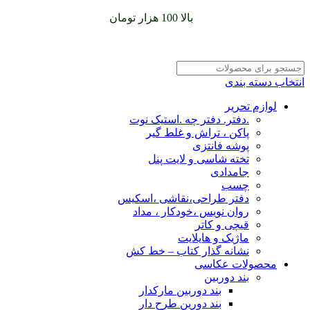
سفارشات خود را برای
بالا 100 هزار تومان
را با پیک رایگان تجربه
کنید
انتخاب دسته بندی
لوازم تحریر
.دفتر. دفتر چه .استیک نوت
پاکن ، تراش و غلط گیر
پوشه فانتزی
تخته شاسی و لایت پنل
جامدادی
چسب
دفتر طراحی،نقاشی ،اسکیس
روان نویس ،خودکار ، مداد
قیچی و کاتر
ماژیک و هایلایت
نشانه گذار کتاب – خط کش
محصولات عکاسی
بند دوربین
بند دوربین مارکدار
بند دورین طرح دار