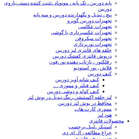
پایه دوربین ، تک پایه ، مونوپاد ،تثیت کننده دستی،بازوی
دوربین
پیچ ، تبدیل و نگهدارنده دوربین و سه پایه
تجهیزات دوربین گوپرو
تجهیزات عکاسی
تجهیزات عکسبرداری با گوشی
تجهیزات میکروفن
تجهیزات نورپردازی
حلقه های فانتزی لنز دوربین
درپوش فانتزی کفشک دوربین
رفلکتور ، بازتاب دهنده نور،فون
فلاش , نور استودیو
کیف دوربین
کیف شانه آویز دوربین
کیف فیلتر و مموری …
کیف کوله و دوشی دوربین
لنز.حلقه اکستنشن.رینگ تبدیل.در پوش لنز
محافظ در پوش لنز دوربین
مموری کارت،هاب
هود لنز
محصولات فانتزی
استیکر ،لیبل،برچسب
چراغ مطالعه ، ال ای دی
چسب زخم فانتزی