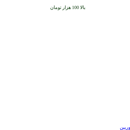
سفارشات خود را برای
بالا 100 هزار تومان
را با پیک رایگان تجربه کنید
وربین