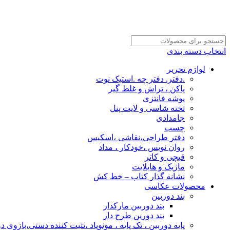
انتخاب دسته بندی
لوازم تحریر
.دفتر. دفتر چه .استیک نوت
پاکن ، تراش و غلط گیر
پوشه فانتزی
تخته شاسی و لایت پنل
جامدادی
چسب
دفتر طراحی،نقاشی ،اسکیس
روان نویس ،خودکار ، مداد
قیچی و کاتر
ماژیک و هایلایت
نشانه گذار کتاب – خط کش
محصولات عکاسی
بند دوربین
بند دوربین مارکدار
بند دورین طرح دار
پایه دوربین ، تک پایه ، مونوپاد ،تثیت کننده دستی،بازوی د