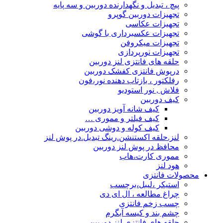
پیچ ، تبدیل و نگهدارنده دوربین و سه پایه
تجهیزات دوربین گوپرو
تجهیزات عکاسی
تجهیزات عکسبرداری با گوشی
تجهیزات میکروفن
تجهیزات نورپردازی
حلقه های فانتزی لنز دوربین
درپوش فانتزی کفشک دوربین
رفلکتور ، بازتاب دهنده نور،فون
فلاش , نور استودیو
کیف دوربین
کیف شانه آویز دوربین
کیف فیلتر و مموری …
کیف کوله و دوشی دوربین
لنز.حلقه اکستنشن.رینگ تبدیل.در پوش لنز
محافظ در پوش لنز دوربین
مموری کارت،هاب
هود لنز
محصولات فانتزی
استیکر ،لیبل،برچسب
چراغ مطالعه ، ال ای دی
چسب زخم فانتزی
چشم بند و کیسه آبگرم
حلقه های فانتزی لنز دوربین