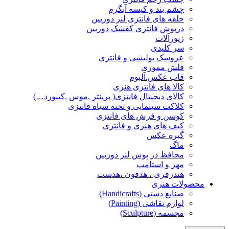
چشم بند و کیسه آبگرم
حلقه های فانتزی لنز دوربین
درپوش فانتزی کفشک دوربین
زیورآلات
سر کلیدی
عروسک پولیشی و فانتزی
فلش مموری
قاب عکس.آلبوم
کالا های فانتزی هنری
کالای دیجیتال فانتزی( پرینتر .موس .کیبورد…)
کلاکت سینمایی و تخته سیاه فانتزی
کوسن و فرش های فانتزی
کیف های هنری و فانتزی
گیره عکس
ماگ
محافظ در پوش لنز دوربین
مهر و استامپ
هندزفری ، هدفون ،هدست
محصولات هنری
صنایع دستی (Handicrafts)
لوازم نقاشی (Painting)
مجسمه (Sculpture)