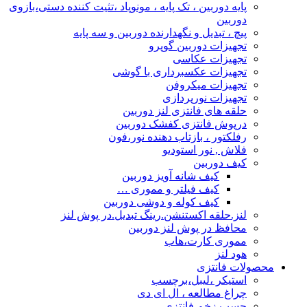
پایه دوربین ، تک پایه ، مونوپاد ،تثیت کننده دستی،بازوی
دوربین
پیچ ، تبدیل و نگهدارنده دوربین و سه پایه
تجهیزات دوربین گوپرو
تجهیزات عکاسی
تجهیزات عکسبرداری با گوشی
تجهیزات میکروفن
تجهیزات نورپردازی
حلقه های فانتزی لنز دوربین
درپوش فانتزی کفشک دوربین
رفلکتور ، بازتاب دهنده نور،فون
فلاش , نور استودیو
کیف دوربین
کیف شانه آویز دوربین
کیف فیلتر و مموری …
کیف کوله و دوشی دوربین
لنز.حلقه اکستنشن.رینگ تبدیل.در پوش لنز
محافظ در پوش لنز دوربین
مموری کارت،هاب
هود لنز
محصولات فانتزی
استیکر ،لیبل،برچسب
چراغ مطالعه ، ال ای دی
چسب زخم فانتزی