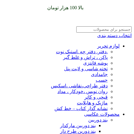
سفارشات خود را برای
بالا 100 هزار تومان
را با پیک رایگان تجربه
کنید
انتخاب دسته بندی
لوازم تحریر
.دفتر. دفتر چه .استیک نوت
پاکن ، تراش و غلط گیر
پوشه فانتزی
تخته شاسی و لایت پنل
جامدادی
چسب
دفتر طراحی،نقاشی ،اسکیس
روان نویس ،خودکار ، مداد
قیچی و کاتر
ماژیک و هایلایت
نشانه گذار کتاب – خط کش
محصولات عکاسی
بند دوربین
بند دوربین مارکدار
بند دورین طرح دار