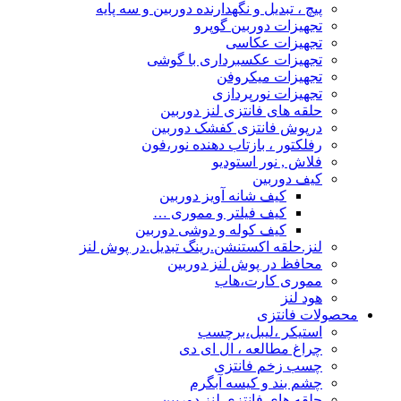
پیچ ، تبدیل و نگهدارنده دوربین و سه پایه
تجهیزات دوربین گوپرو
تجهیزات عکاسی
تجهیزات عکسبرداری با گوشی
تجهیزات میکروفن
تجهیزات نورپردازی
حلقه های فانتزی لنز دوربین
درپوش فانتزی کفشک دوربین
رفلکتور ، بازتاب دهنده نور،فون
فلاش , نور استودیو
کیف دوربین
کیف شانه آویز دوربین
کیف فیلتر و مموری …
کیف کوله و دوشی دوربین
لنز.حلقه اکستنشن.رینگ تبدیل.در پوش لنز
محافظ در پوش لنز دوربین
مموری کارت،هاب
هود لنز
محصولات فانتزی
استیکر ،لیبل،برچسب
چراغ مطالعه ، ال ای دی
چسب زخم فانتزی
چشم بند و کیسه آبگرم
حلقه های فانتزی لنز دوربین