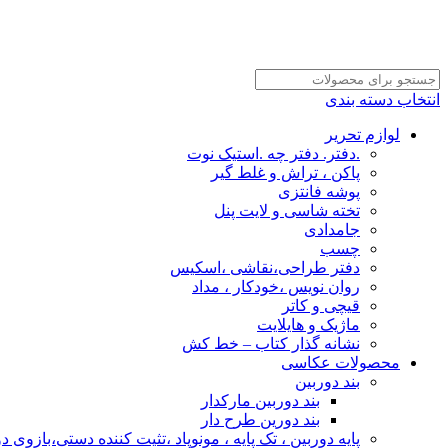
انتخاب دسته بندی
لوازم تحریر
.دفتر. دفتر چه .استیک نوت
پاکن ، تراش و غلط گیر
پوشه فانتزی
تخته شاسی و لایت پنل
جامدادی
چسب
دفتر طراحی،نقاشی ،اسکیس
روان نویس ،خودکار ، مداد
قیچی و کاتر
ماژیک و هایلایت
نشانه گذار کتاب – خط کش
محصولات عکاسی
بند دوربین
بند دوربین مارکدار
بند دورین طرح دار
پایه دوربین ، تک پایه ، مونوپاد ،تثیت کننده دستی،بازوی د