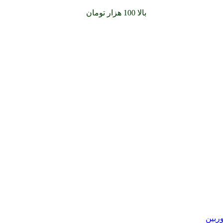
سفارشات خود را برای
بالا 100 هزار تومان
را با پیک رایگان تجربه کنید
وربین