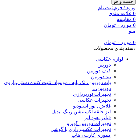
جست و جو
ورود / فرم ثبت نام
0
علاقه مندی
0
مقایسه
0
موارد
۰
تومان
منو
0
موارد
۰
تومان
دسته بندی محصولات
لوازم عکاسی
دوربین
کیف دوربین
بند دوربین
پایه دوربین ، تک پایه ، مونوپاد ،تثیت کننده دستی،بازوی
دوربین…
تجهیزات نورپردازی
تجهیزات عکاسی
فلاش , نور استودیو
لنز.حلقه اکستنشن.رینگ تبدیل
فیلتر .هود لنز
تجهیزات دوربین گوپرو
تجهیزات عکسبرداری با گوشی
مموری کارت ، هاب