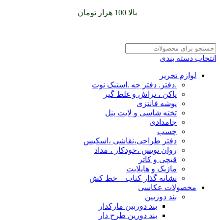
سفارشات خود را برای
بالا 100 هزار تومان
را با پیک رایگان تجربه
کنید
انتخاب دسته بندی
لوازم تحریر
.دفتر. دفتر چه .استیک نوت
پاکن ، تراش و غلط گیر
پوشه فانتزی
تخته شاسی و لایت پنل
جامدادی
چسب
دفتر طراحی،نقاشی ،اسکیس
روان نویس ،خودکار ، مداد
قیچی و کاتر
ماژیک و هایلایت
نشانه گذار کتاب – خط کش
محصولات عکاسی
بند دوربین
بند دوربین مارکدار
بند دورین طرح دار