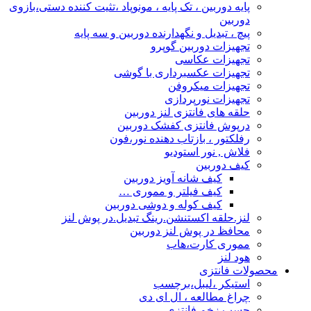
پایه دوربین ، تک پایه ، مونوپاد ،تثیت کننده دستی،بازوی
دوربین
پیچ ، تبدیل و نگهدارنده دوربین و سه پایه
تجهیزات دوربین گوپرو
تجهیزات عکاسی
تجهیزات عکسبرداری با گوشی
تجهیزات میکروفن
تجهیزات نورپردازی
حلقه های فانتزی لنز دوربین
درپوش فانتزی کفشک دوربین
رفلکتور ، بازتاب دهنده نور،فون
فلاش , نور استودیو
کیف دوربین
کیف شانه آویز دوربین
کیف فیلتر و مموری …
کیف کوله و دوشی دوربین
لنز.حلقه اکستنشن.رینگ تبدیل.در پوش لنز
محافظ در پوش لنز دوربین
مموری کارت،هاب
هود لنز
محصولات فانتزی
استیکر ،لیبل،برچسب
چراغ مطالعه ، ال ای دی
چسب زخم فانتزی