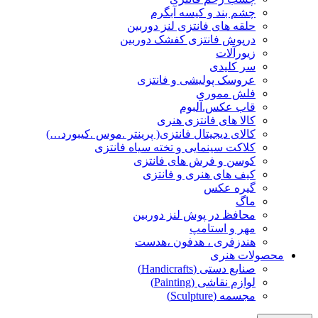
چشم بند و کیسه آبگرم
حلقه های فانتزی لنز دوربین
درپوش فانتزی کفشک دوربین
زیورآلات
سر کلیدی
عروسک پولیشی و فانتزی
فلش مموری
قاب عکس.آلبوم
کالا های فانتزی هنری
کالای دیجیتال فانتزی( پرینتر .موس .کیبورد…)
کلاکت سینمایی و تخته سیاه فانتزی
کوسن و فرش های فانتزی
کیف های هنری و فانتزی
گیره عکس
ماگ
محافظ در پوش لنز دوربین
مهر و استامپ
هندزفری ، هدفون ،هدست
محصولات هنری
صنایع دستی (Handicrafts)
لوازم نقاشی (Painting)
مجسمه (Sculpture)