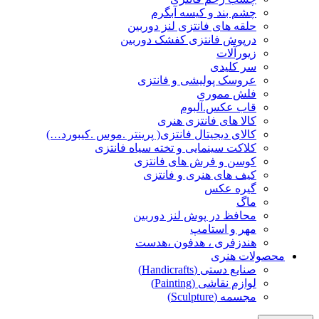
چشم بند و کیسه آبگرم
حلقه های فانتزی لنز دوربین
درپوش فانتزی کفشک دوربین
زیورآلات
سر کلیدی
عروسک پولیشی و فانتزی
فلش مموری
قاب عکس.آلبوم
کالا های فانتزی هنری
کالای دیجیتال فانتزی( پرینتر .موس .کیبورد…)
کلاکت سینمایی و تخته سیاه فانتزی
کوسن و فرش های فانتزی
کیف های هنری و فانتزی
گیره عکس
ماگ
محافظ در پوش لنز دوربین
مهر و استامپ
هندزفری ، هدفون ،هدست
محصولات هنری
صنایع دستی (Handicrafts)
لوازم نقاشی (Painting)
مجسمه (Sculpture)