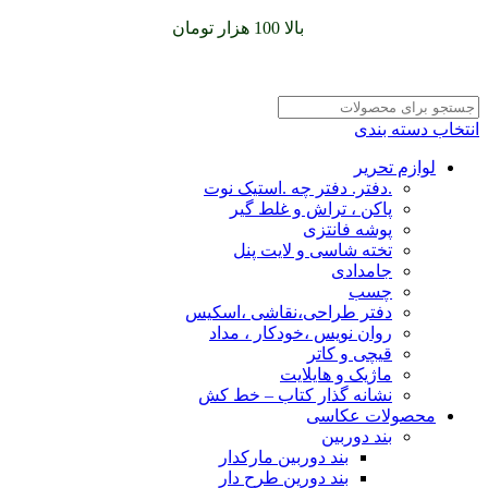
سفارشات خود را برای
بالا 100 هزار تومان
را با پیک رایگان تجربه
کنید
انتخاب دسته بندی
لوازم تحریر
.دفتر. دفتر چه .استیک نوت
پاکن ، تراش و غلط گیر
پوشه فانتزی
تخته شاسی و لایت پنل
جامدادی
چسب
دفتر طراحی،نقاشی ،اسکیس
روان نویس ،خودکار ، مداد
قیچی و کاتر
ماژیک و هایلایت
نشانه گذار کتاب – خط کش
محصولات عکاسی
بند دوربین
بند دوربین مارکدار
بند دورین طرح دار