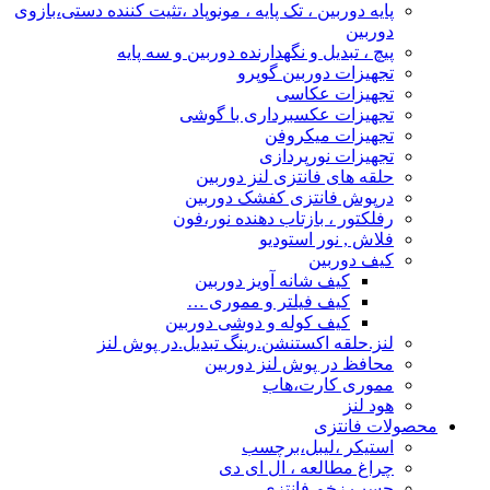
پایه دوربین ، تک پایه ، مونوپاد ،تثیت کننده دستی،بازوی
دوربین
پیچ ، تبدیل و نگهدارنده دوربین و سه پایه
تجهیزات دوربین گوپرو
تجهیزات عکاسی
تجهیزات عکسبرداری با گوشی
تجهیزات میکروفن
تجهیزات نورپردازی
حلقه های فانتزی لنز دوربین
درپوش فانتزی کفشک دوربین
رفلکتور ، بازتاب دهنده نور،فون
فلاش , نور استودیو
کیف دوربین
کیف شانه آویز دوربین
کیف فیلتر و مموری …
کیف کوله و دوشی دوربین
لنز.حلقه اکستنشن.رینگ تبدیل.در پوش لنز
محافظ در پوش لنز دوربین
مموری کارت،هاب
هود لنز
محصولات فانتزی
استیکر ،لیبل،برچسب
چراغ مطالعه ، ال ای دی
چسب زخم فانتزی