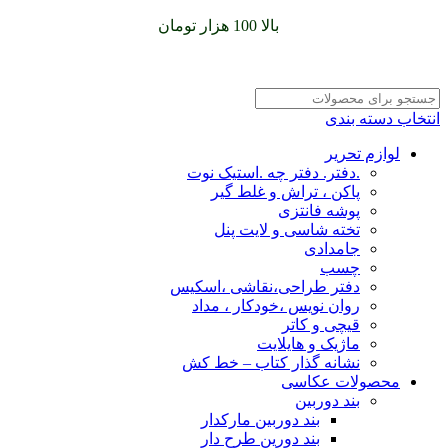
سفارشات خود را برای
بالا 100 هزار تومان
را با پیک رایگان تجربه
کنید
انتخاب دسته بندی
لوازم تحریر
.دفتر. دفتر چه .استیک نوت
پاکن ، تراش و غلط گیر
پوشه فانتزی
تخته شاسی و لایت پنل
جامدادی
چسب
دفتر طراحی،نقاشی ،اسکیس
روان نویس ،خودکار ، مداد
قیچی و کاتر
ماژیک و هایلایت
نشانه گذار کتاب – خط کش
محصولات عکاسی
بند دوربین
بند دوربین مارکدار
بند دورین طرح دار