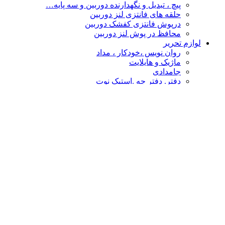
پیچ ، تبدیل و نگهدارنده دوربین و سه پایه…
حلقه های فانتزی لنز دوربین
درپوش فانتزی کفشک دوربین
محافظ در پوش لنز دوربین
لوازم تحریر
روان نویس ،خودکار ، مداد
ماژیک و هایلایت
جامدادی
دفتر. دفتر چه .استیک نوت
چسب
پاکن ، تراش و غلط گیر
دفتر طراحی،نقاشی ،اسکیس
قیچی و کاتر
تخته شاسی و لایت پنل
نشانه گذار- خط کش
پوشه فانتزی
محصولات فانتزی
مهر و استامپ
کالا های فانتزی هنری
درپوش فانتزی کفشک دوربین
گیره عکس
حلقه های فانتزی لنز دوربین
چشم بند و کیسه آبگرم
سر کلیدی