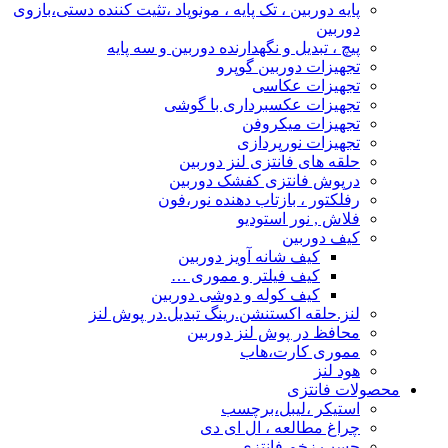
پایه دوربین ، تک پایه ، مونوپاد ،تثیت کننده دستی،بازوی
دوربین
پیچ ، تبدیل و نگهدارنده دوربین و سه پایه
تجهیزات دوربین گوپرو
تجهیزات عکاسی
تجهیزات عکسبرداری با گوشی
تجهیزات میکروفن
تجهیزات نورپردازی
حلقه های فانتزی لنز دوربین
درپوش فانتزی کفشک دوربین
رفلکتور ، بازتاب دهنده نور،فون
فلاش , نور استودیو
کیف دوربین
کیف شانه آویز دوربین
کیف فیلتر و مموری …
کیف کوله و دوشی دوربین
لنز.حلقه اکستنشن.رینگ تبدیل.در پوش لنز
محافظ در پوش لنز دوربین
مموری کارت،هاب
هود لنز
محصولات فانتزی
استیکر ،لیبل،برچسب
چراغ مطالعه ، ال ای دی
چسب زخم فانتزی