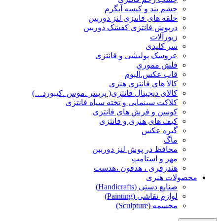
چشم بند و کیسه آبگرم
حلقه های فانتزی لنز دوربین
درپوش فانتزی کفشک دوربین
زیورآلات
سر کلیدی
عروسک پولیشی و فانتزی
فلش مموری
قاب عکس.آلبوم
کالا های فانتزی هنری
کالای دیجیتال فانتزی( پرینتر .موس .کیبورد…)
کلاکت سینمایی و تخته سیاه فانتزی
کوسن و فرش های فانتزی
کیف های هنری و فانتزی
گیره عکس
ماگ
محافظ در پوش لنز دوربین
مهر و استامپ
هندزفری ، هدفون ،هدست
محصولات هنری
صنایع دستی (Handicrafts)
لوازم نقاشی (Painting)
مجسمه (Sculpture)