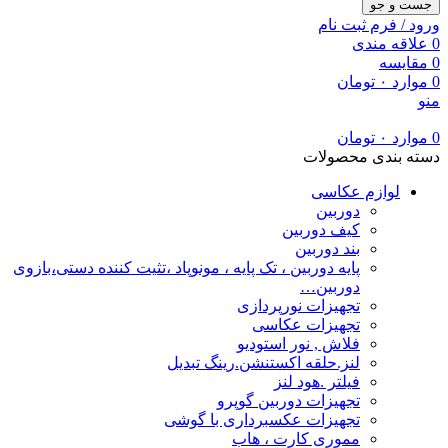
جست و جو
ورود / فرم ثبت نام
0
علاقه مندی
0
مقایسه
0
موارد
۰
تومان
منو
0
موارد
۰
تومان
دسته بندی محصولات
لوازم عکاسی
دوربین
کیف دوربین
بند دوربین
پایه دوربین ، تک پایه ، مونوپاد ،تثیت کننده دستی،بازوی
دوربین…
تجهیزات نورپردازی
تجهیزات عکاسی
فلاش , نور استودیو
لنز.حلقه اکستنشن.رینگ تبدیل
فیلتر .هود لنز
تجهیزات دوربین گوپرو
تجهیزات عکسبرداری با گوشی
مموری کارت ، هاب