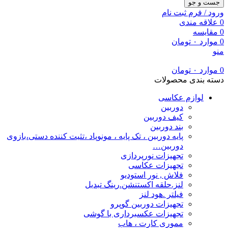
جست و جو
ورود / فرم ثبت نام
0
علاقه مندی
0
مقایسه
0
موارد
۰
تومان
منو
0
موارد
۰
تومان
دسته بندی محصولات
لوازم عکاسی
دوربین
کیف دوربین
بند دوربین
پایه دوربین ، تک پایه ، مونوپاد ،تثیت کننده دستی،بازوی
دوربین…
تجهیزات نورپردازی
تجهیزات عکاسی
فلاش , نور استودیو
لنز.حلقه اکستنشن.رینگ تبدیل
فیلتر .هود لنز
تجهیزات دوربین گوپرو
تجهیزات عکسبرداری با گوشی
مموری کارت ، هاب