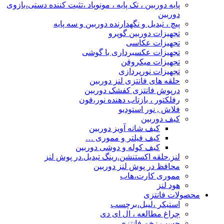
پایه دوربین ، تک پایه ، مونوپاد ،تثیت کننده دستی،بازوی
دوربین
پیچ ، تبدیل و نگهدارنده دوربین و سه پایه
تجهیزات دوربین گوپرو
تجهیزات عکاسی
تجهیزات عکسبرداری با گوشی
تجهیزات میکروفن
تجهیزات نورپردازی
حلقه های فانتزی لنز دوربین
درپوش فانتزی کفشک دوربین
رفلکتور ، بازتاب دهنده نور،فون
فلاش , نور استودیو
کیف دوربین
کیف شانه آویز دوربین
کیف فیلتر و مموری …
کیف کوله و دوشی دوربین
لنز.حلقه اکستنشن.رینگ تبدیل.در پوش لنز
محافظ در پوش لنز دوربین
مموری کارت،هاب
هود لنز
محصولات فانتزی
استیکر ،لیبل،برچسب
چراغ مطالعه ، ال ای دی
چسب زخم فانتزی