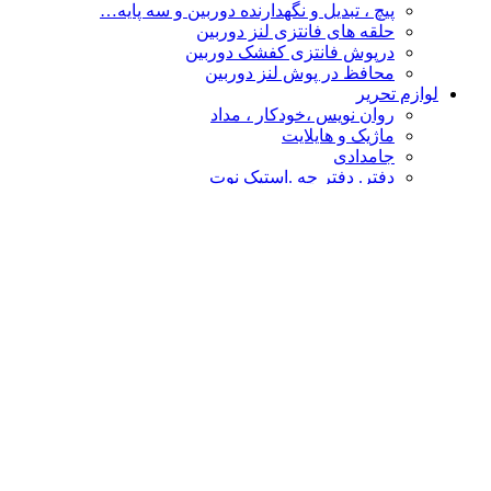
پیچ ، تبدیل و نگهدارنده دوربین و سه پایه…
حلقه های فانتزی لنز دوربین
درپوش فانتزی کفشک دوربین
محافظ در پوش لنز دوربین
لوازم تحریر
روان نویس ،خودکار ، مداد
ماژیک و هایلایت
جامدادی
دفتر. دفتر چه .استیک نوت
چسب
پاکن ، تراش و غلط گیر
دفتر طراحی،نقاشی ،اسکیس
قیچی و کاتر
تخته شاسی و لایت پنل
نشانه گذار- خط کش
پوشه فانتزی
محصولات فانتزی
مهر و استامپ
کالا های فانتزی هنری
درپوش فانتزی کفشک دوربین
گیره عکس
حلقه های فانتزی لنز دوربین
چشم بند و کیسه آبگرم
سر کلیدی