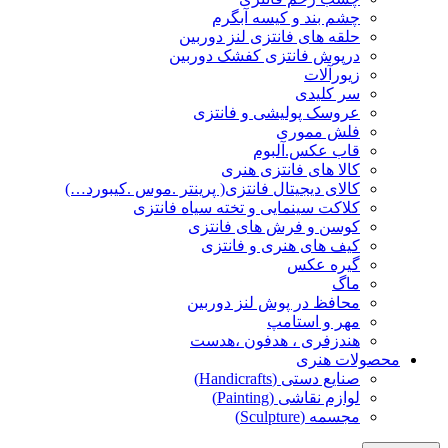
چشم بند و کیسه آبگرم
حلقه های فانتزی لنز دوربین
درپوش فانتزی کفشک دوربین
زیورآلات
سر کلیدی
عروسک پولیشی و فانتزی
فلش مموری
قاب عکس.آلبوم
کالا های فانتزی هنری
کالای دیجیتال فانتزی( پرینتر .موس .کیبورد…)
کلاکت سینمایی و تخته سیاه فانتزی
کوسن و فرش های فانتزی
کیف های هنری و فانتزی
گیره عکس
ماگ
محافظ در پوش لنز دوربین
مهر و استامپ
هندزفری ، هدفون ،هدست
محصولات هنری
صنایع دستی (Handicrafts)
لوازم نقاشی (Painting)
مجسمه (Sculpture)