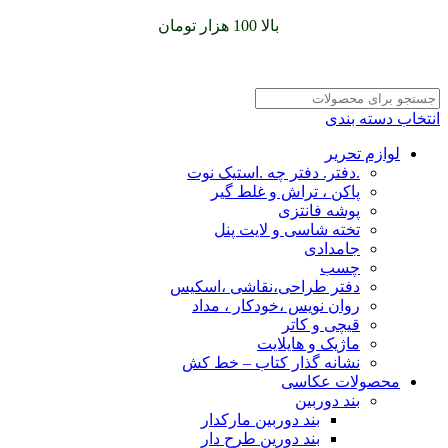
سفارشات خود را برای
بالا 100 هزار تومان
را با پیک رایگان تجربه
کنید
انتخاب دسته بندی
لوازم تحریر
.دفتر. دفتر چه .استیک نوت
پاکن ، تراش و غلط گیر
پوشه فانتزی
تخته شاسی و لایت پنل
جامدادی
چسب
دفتر طراحی،نقاشی ،اسکیس
روان نویس ،خودکار ، مداد
قیچی و کاتر
ماژیک و هایلایت
نشانه گذار کتاب – خط کش
محصولات عکاسی
بند دوربین
بند دوربین مارکدار
بند دورین طرح دار