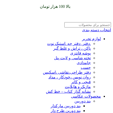
سفارشات خود را برای
بالا 100 هزار تومان
را با پیک رایگان تجربه
کنید
انتخاب دسته بندی
لوازم تحریر
.دفتر. دفتر چه .استیک نوت
پاکن ، تراش و غلط گیر
پوشه فانتزی
تخته شاسی و لایت پنل
جامدادی
چسب
دفتر طراحی،نقاشی ،اسکیس
روان نویس ،خودکار ، مداد
قیچی و کاتر
ماژیک و هایلایت
نشانه گذار کتاب – خط کش
محصولات عکاسی
بند دوربین
بند دوربین مارکدار
بند دورین طرح دار