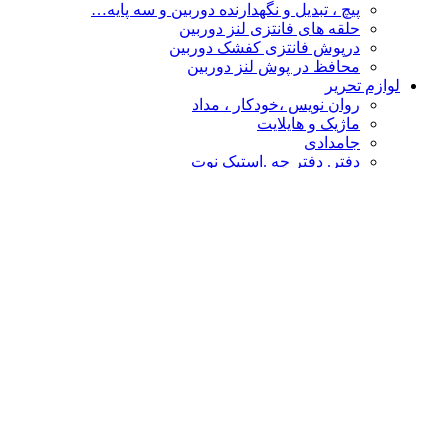
پیچ ، تبدیل و نگهدارنده دوربین و سه پایه…
حلقه های فانتزی لنز دوربین
درپوش فانتزی کفشک دوربین
محافظ در پوش لنز دوربین
لوازم تحریر
روان نویس ،خودکار ، مداد
ماژیک و هایلایت
جامدادی
دفتر. دفتر چه .استیک نوت
چسب
پاکن ، تراش و غلط گیر
دفتر طراحی،نقاشی ،اسکیس
قیچی و کاتر
تخته شاسی و لایت پنل
نشانه گذار- خط کش
پوشه فانتزی
محصولات فانتزی
مهر و استامپ
کالا های فانتزی هنری
درپوش فانتزی کفشک دوربین
گیره عکس
حلقه های فانتزی لنز دوربین
چشم بند و کیسه آبگرم
سر کلیدی