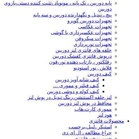
پایه دوربین ، تک پایه ، مونوپاد ،تثیت کننده دستی،بازوی
دوربین
پیچ ، تبدیل و نگهدارنده دوربین و سه پایه
تجهیزات دوربین گوپرو
تجهیزات عکاسی
تجهیزات عکسبرداری با گوشی
تجهیزات میکروفن
تجهیزات نورپردازی
حلقه های فانتزی لنز دوربین
درپوش فانتزی کفشک دوربین
رفلکتور ، بازتاب دهنده نور،فون
فلاش , نور استودیو
کیف دوربین
کیف شانه آویز دوربین
کیف فیلتر و مموری …
کیف کوله و دوشی دوربین
لنز.حلقه اکستنشن.رینگ تبدیل.در پوش لنز
محافظ در پوش لنز دوربین
مموری کارت،هاب
هود لنز
محصولات فانتزی
استیکر ،لیبل،برچسب
چراغ مطالعه ، ال ای دی
چسب زخم فانتزی