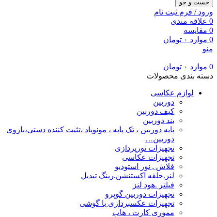
جست و جو
ورود / فرم ثبت نام
0
علاقه مندی
0
مقایسه
0
موارد
۰
تومان
منو
0
موارد
۰
تومان
دسته بندی محصولات
لوازم عکاسی
دوربین
کیف دوربین
بند دوربین
پایه دوربین ، تک پایه ، مونوپاد ،تثیت کننده دستی،بازوی
دوربین…
تجهیزات نورپردازی
تجهیزات عکاسی
فلاش , نور استودیو
لنز.حلقه اکستنشن.رینگ تبدیل
فیلتر .هود لنز
تجهیزات دوربین گوپرو
تجهیزات عکسبرداری با گوشی
مموری کارت ، هاب