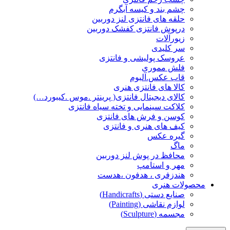
چشم بند و کیسه آبگرم
حلقه های فانتزی لنز دوربین
درپوش فانتزی کفشک دوربین
زیورآلات
سر کلیدی
عروسک پولیشی و فانتزی
فلش مموری
قاب عکس.آلبوم
کالا های فانتزی هنری
کالای دیجیتال فانتزی( پرینتر .موس .کیبورد…)
کلاکت سینمایی و تخته سیاه فانتزی
کوسن و فرش های فانتزی
کیف های هنری و فانتزی
گیره عکس
ماگ
محافظ در پوش لنز دوربین
مهر و استامپ
هندزفری ، هدفون ،هدست
محصولات هنری
صنایع دستی (Handicrafts)
لوازم نقاشی (Painting)
مجسمه (Sculpture)