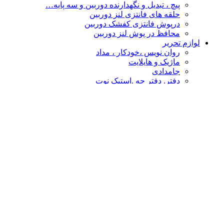
پیچ ، تبدیل و نگهدارنده دوربین و سه پایه…
حلقه های فانتزی لنز دوربین
درپوش فانتزی کفشک دوربین
محافظ در پوش لنز دوربین
لوازم تحریر
روان نویس ،خودکار ، مداد
ماژیک و هایلایت
جامدادی
دفتر. دفتر چه .استیک نوت
چسب
پاکن ، تراش و غلط گیر
دفتر طراحی،نقاشی ،اسکیس
قیچی و کاتر
تخته شاسی و لایت پنل
نشانه گذار- خط کش
پوشه فانتزی
محصولات فانتزی
مهر و استامپ
کالا های فانتزی هنری
درپوش فانتزی کفشک دوربین
گیره عکس
حلقه های فانتزی لنز دوربین
چشم بند و کیسه آبگرم
سر کلیدی