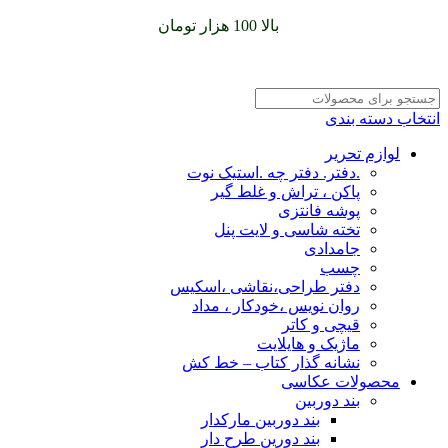
سفارشات خود را برای
بالا 100 هزار تومان
را با پیک رایگان تجربه
کنید
انتخاب دسته بندی
لوازم تحریر
.دفتر. دفتر چه .استیک نوت
پاکن ، تراش و غلط گیر
پوشه فانتزی
تخته شاسی و لایت پنل
جامدادی
چسب
دفتر طراحی،نقاشی ،اسکیس
روان نویس ،خودکار ، مداد
قیچی و کاتر
ماژیک و هایلایت
نشانه گذار کتاب – خط کش
محصولات عکاسی
بند دوربین
بند دوربین مارکدار
بند دورین طرح دار