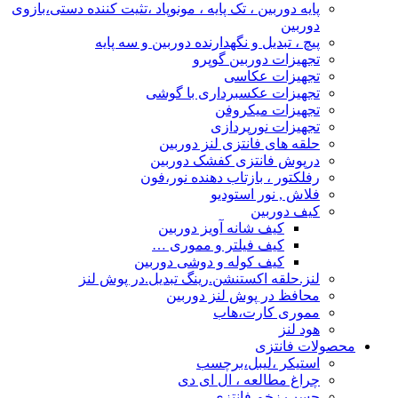
پایه دوربین ، تک پایه ، مونوپاد ،تثیت کننده دستی،بازوی
دوربین
پیچ ، تبدیل و نگهدارنده دوربین و سه پایه
تجهیزات دوربین گوپرو
تجهیزات عکاسی
تجهیزات عکسبرداری با گوشی
تجهیزات میکروفن
تجهیزات نورپردازی
حلقه های فانتزی لنز دوربین
درپوش فانتزی کفشک دوربین
رفلکتور ، بازتاب دهنده نور،فون
فلاش , نور استودیو
کیف دوربین
کیف شانه آویز دوربین
کیف فیلتر و مموری …
کیف کوله و دوشی دوربین
لنز.حلقه اکستنشن.رینگ تبدیل.در پوش لنز
محافظ در پوش لنز دوربین
مموری کارت،هاب
هود لنز
محصولات فانتزی
استیکر ،لیبل،برچسب
چراغ مطالعه ، ال ای دی
چسب زخم فانتزی