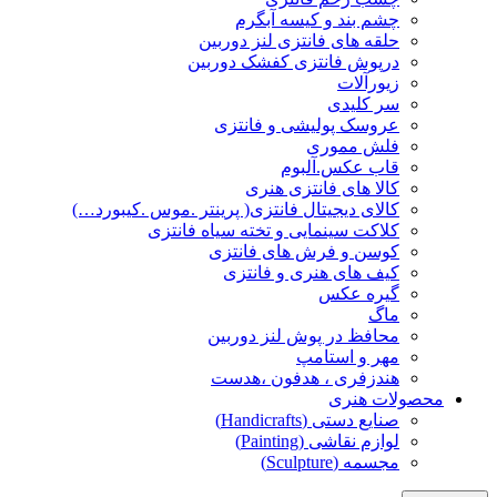
چشم بند و کیسه آبگرم
حلقه های فانتزی لنز دوربین
درپوش فانتزی کفشک دوربین
زیورآلات
سر کلیدی
عروسک پولیشی و فانتزی
فلش مموری
قاب عکس.آلبوم
کالا های فانتزی هنری
کالای دیجیتال فانتزی( پرینتر .موس .کیبورد…)
کلاکت سینمایی و تخته سیاه فانتزی
کوسن و فرش های فانتزی
کیف های هنری و فانتزی
گیره عکس
ماگ
محافظ در پوش لنز دوربین
مهر و استامپ
هندزفری ، هدفون ،هدست
محصولات هنری
صنایع دستی (Handicrafts)
لوازم نقاشی (Painting)
مجسمه (Sculpture)