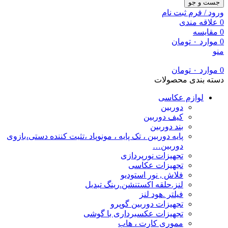
جست و جو
ورود / فرم ثبت نام
0
علاقه مندی
0
مقایسه
0
موارد
۰
تومان
منو
0
موارد
۰
تومان
دسته بندی محصولات
لوازم عکاسی
دوربین
کیف دوربین
بند دوربین
پایه دوربین ، تک پایه ، مونوپاد ،تثیت کننده دستی،بازوی
دوربین…
تجهیزات نورپردازی
تجهیزات عکاسی
فلاش , نور استودیو
لنز.حلقه اکستنشن.رینگ تبدیل
فیلتر .هود لنز
تجهیزات دوربین گوپرو
تجهیزات عکسبرداری با گوشی
مموری کارت ، هاب