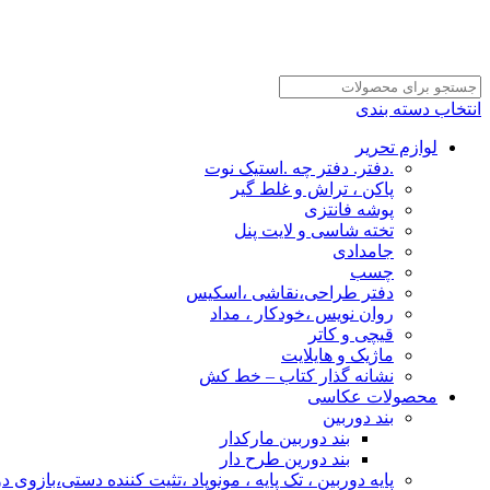
انتخاب دسته بندی
لوازم تحریر
.دفتر. دفتر چه .استیک نوت
پاکن ، تراش و غلط گیر
پوشه فانتزی
تخته شاسی و لایت پنل
جامدادی
چسب
دفتر طراحی،نقاشی ،اسکیس
روان نویس ،خودکار ، مداد
قیچی و کاتر
ماژیک و هایلایت
نشانه گذار کتاب – خط کش
محصولات عکاسی
بند دوربین
بند دوربین مارکدار
بند دورین طرح دار
پایه دوربین ، تک پایه ، مونوپاد ،تثیت کننده دستی،بازوی د