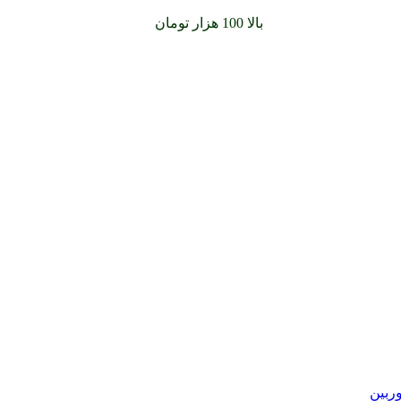
سفارشات خود را برای
بالا 100 هزار تومان
را با پیک رایگان تجربه کنید
وربین