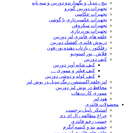
پیچ ، تبدیل و نگهدارنده دوربین و سه پایه
تجهیزات دوربین گوپرو
تجهیزات عکاسی
تجهیزات عکسبرداری با گوشی
تجهیزات میکروفن
تجهیزات نورپردازی
حلقه های فانتزی لنز دوربین
درپوش فانتزی کفشک دوربین
رفلکتور ، بازتاب دهنده نور،فون
فلاش , نور استودیو
کیف دوربین
کیف شانه آویز دوربین
کیف فیلتر و مموری …
کیف کوله و دوشی دوربین
لنز.حلقه اکستنشن.رینگ تبدیل.در پوش لنز
محافظ در پوش لنز دوربین
مموری کارت،هاب
هود لنز
محصولات فانتزی
استیکر ،لیبل،برچسب
چراغ مطالعه ، ال ای دی
چسب زخم فانتزی
چشم بند و کیسه آبگرم
حلقه های فانتزی لنز دوربین