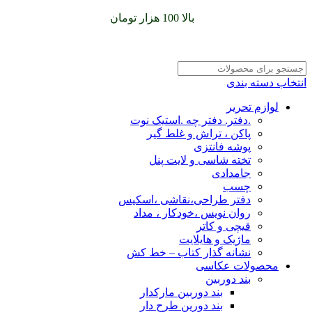
سفارشات خود را برای
بالا 100 هزار تومان
را با پیک رایگان تجربه
کنید
انتخاب دسته بندی
لوازم تحریر
.دفتر. دفتر چه .استیک نوت
پاکن ، تراش و غلط گیر
پوشه فانتزی
تخته شاسی و لایت پنل
جامدادی
چسب
دفتر طراحی،نقاشی ،اسکیس
روان نویس ،خودکار ، مداد
قیچی و کاتر
ماژیک و هایلایت
نشانه گذار کتاب – خط کش
محصولات عکاسی
بند دوربین
بند دوربین مارکدار
بند دورین طرح دار