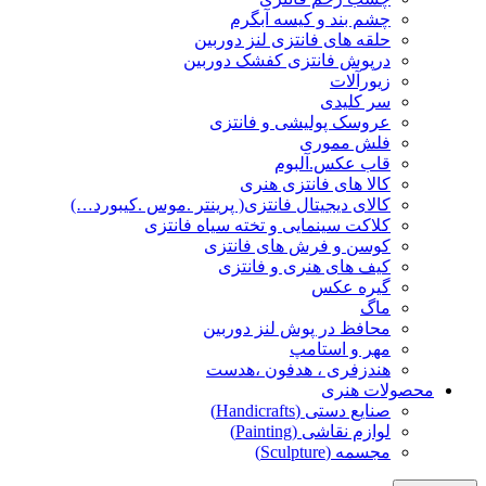
چشم بند و کیسه آبگرم
حلقه های فانتزی لنز دوربین
درپوش فانتزی کفشک دوربین
زیورآلات
سر کلیدی
عروسک پولیشی و فانتزی
فلش مموری
قاب عکس.آلبوم
کالا های فانتزی هنری
کالای دیجیتال فانتزی( پرینتر .موس .کیبورد…)
کلاکت سینمایی و تخته سیاه فانتزی
کوسن و فرش های فانتزی
کیف های هنری و فانتزی
گیره عکس
ماگ
محافظ در پوش لنز دوربین
مهر و استامپ
هندزفری ، هدفون ،هدست
محصولات هنری
صنایع دستی (Handicrafts)
لوازم نقاشی (Painting)
مجسمه (Sculpture)