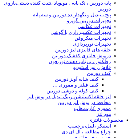
پایه دوربین ، تک پایه ، مونوپاد ،تثیت کننده دستی،بازوی
دوربین
پیچ ، تبدیل و نگهدارنده دوربین و سه پایه
تجهیزات دوربین گوپرو
تجهیزات عکاسی
تجهیزات عکسبرداری با گوشی
تجهیزات میکروفن
تجهیزات نورپردازی
حلقه های فانتزی لنز دوربین
درپوش فانتزی کفشک دوربین
رفلکتور ، بازتاب دهنده نور،فون
فلاش , نور استودیو
کیف دوربین
کیف شانه آویز دوربین
کیف فیلتر و مموری …
کیف کوله و دوشی دوربین
لنز.حلقه اکستنشن.رینگ تبدیل.در پوش لنز
محافظ در پوش لنز دوربین
مموری کارت،هاب
هود لنز
محصولات فانتزی
استیکر ،لیبل،برچسب
چراغ مطالعه ، ال ای دی
چسب زخم فانتزی