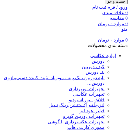
جست و جو
ورود / فرم ثبت نام
0
علاقه مندی
0
مقایسه
0
موارد
۰
تومان
منو
0
موارد
۰
تومان
دسته بندی محصولات
لوازم عکاسی
دوربین
کیف دوربین
بند دوربین
پایه دوربین ، تک پایه ، مونوپاد ،تثیت کننده دستی،بازوی
دوربین…
تجهیزات نورپردازی
تجهیزات عکاسی
فلاش , نور استودیو
لنز.حلقه اکستنشن.رینگ تبدیل
فیلتر .هود لنز
تجهیزات دوربین گوپرو
تجهیزات عکسبرداری با گوشی
مموری کارت ، هاب