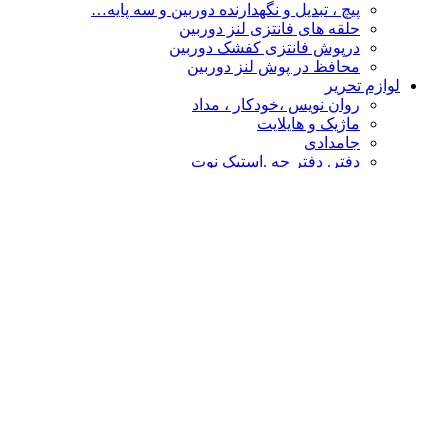
پیچ ، تبدیل و نگهدارنده دوربین و سه پایه…
حلقه های فانتزی لنز دوربین
درپوش فانتزی کفشک دوربین
محافظ در پوش لنز دوربین
لوازم تحریر
روان نویس ،خودکار ، مداد
ماژیک و هایلایت
جامدادی
دفتر. دفتر چه .استیک نوت
چسب
پاکن ، تراش و غلط گیر
دفتر طراحی،نقاشی ،اسکیس
قیچی و کاتر
تخته شاسی و لایت پنل
نشانه گذار- خط کش
پوشه فانتزی
محصولات فانتزی
مهر و استامپ
کالا های فانتزی هنری
درپوش فانتزی کفشک دوربین
گیره عکس
حلقه های فانتزی لنز دوربین
چشم بند و کیسه آبگرم
سر کلیدی