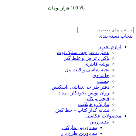
سفارشات خود را برای
بالا 100 هزار تومان
را با پیک رایگان تجربه
کنید
انتخاب دسته بندی
لوازم تحریر
.دفتر. دفتر چه .استیک نوت
پاکن ، تراش و غلط گیر
پوشه فانتزی
تخته شاسی و لایت پنل
جامدادی
چسب
دفتر طراحی،نقاشی ،اسکیس
روان نویس ،خودکار ، مداد
قیچی و کاتر
ماژیک و هایلایت
نشانه گذار کتاب – خط کش
محصولات عکاسی
بند دوربین
بند دوربین مارکدار
بند دورین طرح دار