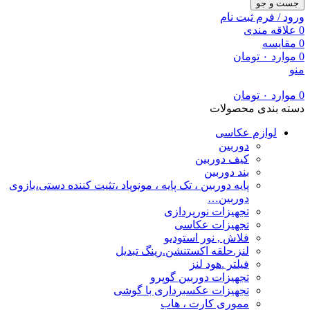
جست و جو
ورود / فرم ثبت نام
0
علاقه مندی
0
مقایسه
0
موارد
۰
تومان
منو
0
موارد
۰
تومان
دسته بندی محصولات
لوازم عکاسی
دوربین
کیف دوربین
بند دوربین
پایه دوربین ، تک پایه ، مونوپاد ،تثیت کننده دستی،بازوی
دوربین…
تجهیزات نورپردازی
تجهیزات عکاسی
فلاش , نور استودیو
لنز.حلقه اکستنشن.رینگ تبدیل
فیلتر .هود لنز
تجهیزات دوربین گوپرو
تجهیزات عکسبرداری با گوشی
مموری کارت ، هاب