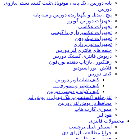
پایه دوربین ، تک پایه ، مونوپاد ،تثیت کننده دستی،بازوی
دوربین
پیچ ، تبدیل و نگهدارنده دوربین و سه پایه
تجهیزات دوربین گوپرو
تجهیزات عکاسی
تجهیزات عکسبرداری با گوشی
تجهیزات میکروفن
تجهیزات نورپردازی
حلقه های فانتزی لنز دوربین
درپوش فانتزی کفشک دوربین
رفلکتور ، بازتاب دهنده نور،فون
فلاش , نور استودیو
کیف دوربین
کیف شانه آویز دوربین
کیف فیلتر و مموری …
کیف کوله و دوشی دوربین
لنز.حلقه اکستنشن.رینگ تبدیل.در پوش لنز
محافظ در پوش لنز دوربین
مموری کارت،هاب
هود لنز
محصولات فانتزی
استیکر ،لیبل،برچسب
چراغ مطالعه ، ال ای دی
چسب زخم فانتزی