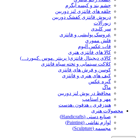
چشم بند و کیسه آبگرم
حلقه های فانتزی لنز دوربین
درپوش فانتزی کفشک دوربین
زیورآلات
سر کلیدی
عروسک پولیشی و فانتزی
فلش مموری
قاب عکس.آلبوم
کالا های فانتزی هنری
کالای دیجیتال فانتزی( پرینتر .موس .کیبورد…)
کلاکت سینمایی و تخته سیاه فانتزی
کوسن و فرش های فانتزی
کیف های هنری و فانتزی
گیره عکس
ماگ
محافظ در پوش لنز دوربین
مهر و استامپ
هندزفری ، هدفون ،هدست
محصولات هنری
صنایع دستی (Handicrafts)
لوازم نقاشی (Painting)
مجسمه (Sculpture)