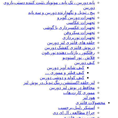
پایه دوربین ، تک پایه ، مونوپاد ،تثیت کننده دستی،بازوی
دوربین
پیچ ، تبدیل و نگهدارنده دوربین و سه پایه
تجهیزات دوربین گوپرو
تجهیزات عکاسی
تجهیزات عکسبرداری با گوشی
تجهیزات میکروفن
تجهیزات نورپردازی
حلقه های فانتزی لنز دوربین
درپوش فانتزی کفشک دوربین
رفلکتور ، بازتاب دهنده نور،فون
فلاش , نور استودیو
کیف دوربین
کیف شانه آویز دوربین
کیف فیلتر و مموری …
کیف کوله و دوشی دوربین
لنز.حلقه اکستنشن.رینگ تبدیل.در پوش لنز
محافظ در پوش لنز دوربین
مموری کارت،هاب
هود لنز
محصولات فانتزی
استیکر ،لیبل،برچسب
چراغ مطالعه ، ال ای دی
چسب زخم فانتزی