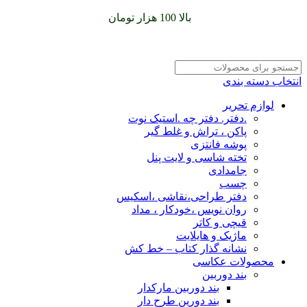
سفارشات خود را برای
بالا 100 هزار تومان
را با پیک رایگان تجربه
کنید
انتخاب دسته بندی
لوازم تحریر
.دفتر. دفتر چه .استیک نوت
پاکن ، تراش و غلط گیر
پوشه فانتزی
تخته شاسی و لایت پنل
جامدادی
چسب
دفتر طراحی،نقاشی ،اسکیس
روان نویس ،خودکار ، مداد
قیچی و کاتر
ماژیک و هایلایت
نشانه گذار کتاب – خط کش
محصولات عکاسی
بند دوربین
بند دوربین مارکدار
بند دورین طرح دار