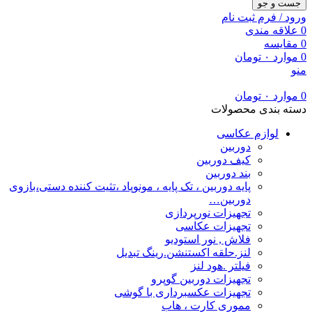
جست و جو
ورود / فرم ثبت نام
0
علاقه مندی
0
مقایسه
0
موارد
۰
تومان
منو
0
موارد
۰
تومان
دسته بندی محصولات
لوازم عکاسی
دوربین
کیف دوربین
بند دوربین
پایه دوربین ، تک پایه ، مونوپاد ،تثیت کننده دستی،بازوی
دوربین…
تجهیزات نورپردازی
تجهیزات عکاسی
فلاش , نور استودیو
لنز.حلقه اکستنشن.رینگ تبدیل
فیلتر .هود لنز
تجهیزات دوربین گوپرو
تجهیزات عکسبرداری با گوشی
مموری کارت ، هاب