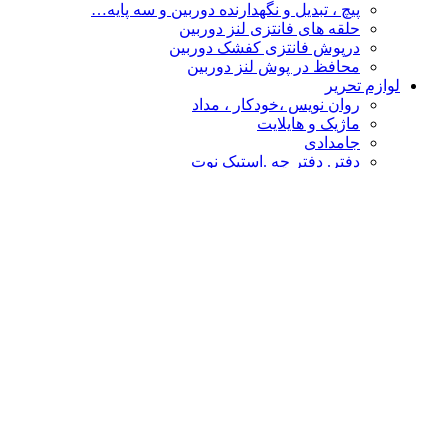
پیچ ، تبدیل و نگهدارنده دوربین و سه پایه…
حلقه های فانتزی لنز دوربین
درپوش فانتزی کفشک دوربین
محافظ در پوش لنز دوربین
لوازم تحریر
روان نویس ،خودکار ، مداد
ماژیک و هایلایت
جامدادی
دفتر. دفتر چه .استیک نوت
چسب
پاکن ، تراش و غلط گیر
دفتر طراحی،نقاشی ،اسکیس
قیچی و کاتر
تخته شاسی و لایت پنل
نشانه گذار- خط کش
پوشه فانتزی
محصولات فانتزی
مهر و استامپ
کالا های فانتزی هنری
درپوش فانتزی کفشک دوربین
گیره عکس
حلقه های فانتزی لنز دوربین
چشم بند و کیسه آبگرم
سر کلیدی