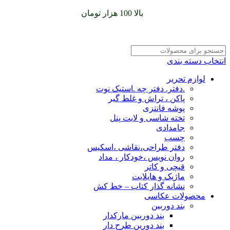
سفارشات خود را برای
بالا 100 هزار تومان
را با پیک رایگان تجربه
کنید
انتخاب دسته بندی
لوازم تحریر
.دفتر. دفتر چه .استیک نوت
پاکن ، تراش و غلط گیر
پوشه فانتزی
تخته شاسی و لایت پنل
جامدادی
چسب
دفتر طراحی،نقاشی ،اسکیس
روان نویس ،خودکار ، مداد
قیچی و کاتر
ماژیک و هایلایت
نشانه گذار کتاب – خط کش
محصولات عکاسی
بند دوربین
بند دوربین مارکدار
بند دورین طرح دار