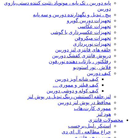
پایه دوربین ، تک پایه ، مونوپاد ،تثیت کننده دستی،بازوی
دوربین
پیچ ، تبدیل و نگهدارنده دوربین و سه پایه
تجهیزات دوربین گوپرو
تجهیزات عکاسی
تجهیزات عکسبرداری با گوشی
تجهیزات میکروفن
تجهیزات نورپردازی
حلقه های فانتزی لنز دوربین
درپوش فانتزی کفشک دوربین
رفلکتور ، بازتاب دهنده نور،فون
فلاش , نور استودیو
کیف دوربین
کیف شانه آویز دوربین
کیف فیلتر و مموری …
کیف کوله و دوشی دوربین
لنز.حلقه اکستنشن.رینگ تبدیل.در پوش لنز
محافظ در پوش لنز دوربین
مموری کارت،هاب
هود لنز
محصولات فانتزی
استیکر ،لیبل،برچسب
چراغ مطالعه ، ال ای دی
چسب زخم فانتزی