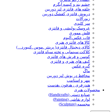
چشم بند و کیسه آبگرم
حلقه های فانتزی لنز دوربین
درپوش فانتزی کفشک دوربین
زیورآلات
سر کلیدی
عروسک پولیشی و فانتزی
فلش مموری
قاب عکس.آلبوم
کالا های فانتزی هنری
کالای دیجیتال فانتزی( پرینتر .موس .کیبورد…)
کلاکت سینمایی و تخته سیاه فانتزی
کوسن و فرش های فانتزی
کیف های هنری و فانتزی
گیره عکس
ماگ
محافظ در پوش لنز دوربین
مهر و استامپ
هندزفری ، هدفون ،هدست
محصولات هنری
صنایع دستی (Handicrafts)
لوازم نقاشی (Painting)
مجسمه (Sculpture)