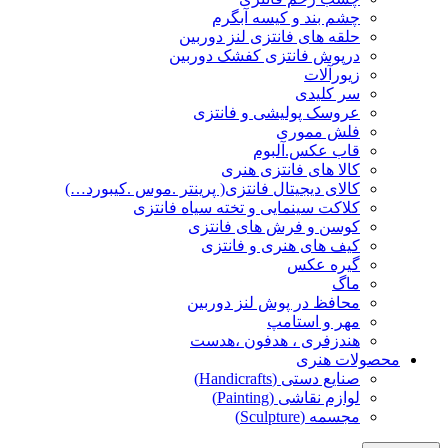
چشم بند و کیسه آبگرم
حلقه های فانتزی لنز دوربین
درپوش فانتزی کفشک دوربین
زیورآلات
سر کلیدی
عروسک پولیشی و فانتزی
فلش مموری
قاب عکس.آلبوم
کالا های فانتزی هنری
کالای دیجیتال فانتزی( پرینتر .موس .کیبورد…)
کلاکت سینمایی و تخته سیاه فانتزی
کوسن و فرش های فانتزی
کیف های هنری و فانتزی
گیره عکس
ماگ
محافظ در پوش لنز دوربین
مهر و استامپ
هندزفری ، هدفون ،هدست
محصولات هنری
صنایع دستی (Handicrafts)
لوازم نقاشی (Painting)
مجسمه (Sculpture)