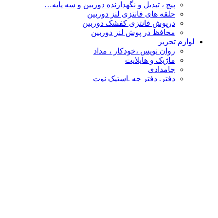
پیچ ، تبدیل و نگهدارنده دوربین و سه پایه…
حلقه های فانتزی لنز دوربین
درپوش فانتزی کفشک دوربین
محافظ در پوش لنز دوربین
لوازم تحریر
روان نویس ،خودکار ، مداد
ماژیک و هایلایت
جامدادی
دفتر. دفتر چه .استیک نوت
چسب
پاکن ، تراش و غلط گیر
دفتر طراحی،نقاشی ،اسکیس
قیچی و کاتر
تخته شاسی و لایت پنل
نشانه گذار- خط کش
پوشه فانتزی
محصولات فانتزی
مهر و استامپ
کالا های فانتزی هنری
درپوش فانتزی کفشک دوربین
گیره عکس
حلقه های فانتزی لنز دوربین
چشم بند و کیسه آبگرم
سر کلیدی