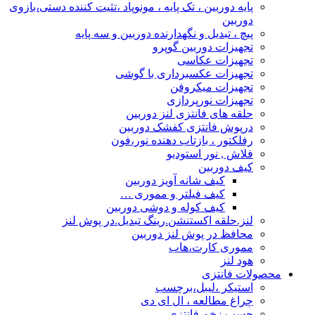
پایه دوربین ، تک پایه ، مونوپاد ،تثیت کننده دستی،بازوی
دوربین
پیچ ، تبدیل و نگهدارنده دوربین و سه پایه
تجهیزات دوربین گوپرو
تجهیزات عکاسی
تجهیزات عکسبرداری با گوشی
تجهیزات میکروفن
تجهیزات نورپردازی
حلقه های فانتزی لنز دوربین
درپوش فانتزی کفشک دوربین
رفلکتور ، بازتاب دهنده نور،فون
فلاش , نور استودیو
کیف دوربین
کیف شانه آویز دوربین
کیف فیلتر و مموری …
کیف کوله و دوشی دوربین
لنز.حلقه اکستنشن.رینگ تبدیل.در پوش لنز
محافظ در پوش لنز دوربین
مموری کارت،هاب
هود لنز
محصولات فانتزی
استیکر ،لیبل،برچسب
چراغ مطالعه ، ال ای دی
چسب زخم فانتزی