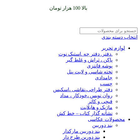
سفارشات خود را برای
بالا 100 هزار تومان
را با پیک رایگان تجربه
کنید
انتخاب دسته بندی
لوازم تحریر
.دفتر. دفتر چه .استیک نوت
پاکن ، تراش و غلط گیر
پوشه فانتزی
تخته شاسی و لایت پنل
جامدادی
چسب
دفتر طراحی،نقاشی ،اسکیس
روان نویس ،خودکار ، مداد
قیچی و کاتر
ماژیک و هایلایت
نشانه گذار کتاب – خط کش
محصولات عکاسی
بند دوربین
بند دوربین مارکدار
بند دورین طرح دار