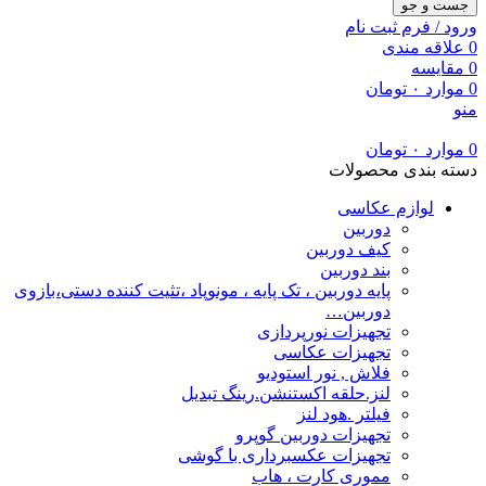
جست و جو
ورود / فرم ثبت نام
0
علاقه مندی
0
مقایسه
0
موارد
۰
تومان
منو
0
موارد
۰
تومان
دسته بندی محصولات
لوازم عکاسی
دوربین
کیف دوربین
بند دوربین
پایه دوربین ، تک پایه ، مونوپاد ،تثیت کننده دستی،بازوی
دوربین…
تجهیزات نورپردازی
تجهیزات عکاسی
فلاش , نور استودیو
لنز.حلقه اکستنشن.رینگ تبدیل
فیلتر .هود لنز
تجهیزات دوربین گوپرو
تجهیزات عکسبرداری با گوشی
مموری کارت ، هاب